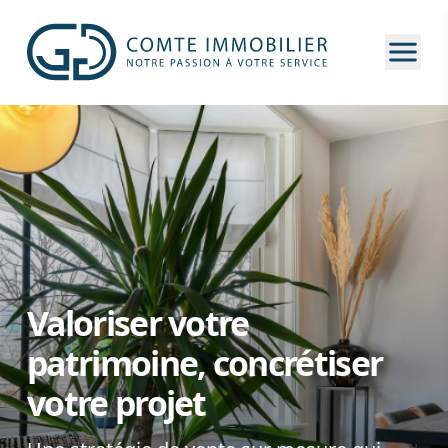
Ouvri
Valoriser votre
patrimoine, concrétiser
votre projet